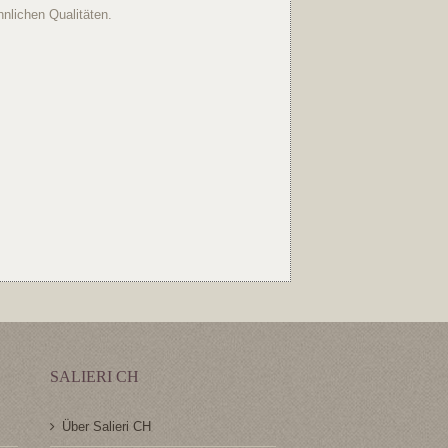
nlichen Qualitäten.
SALIERI CH
Über Salieri CH